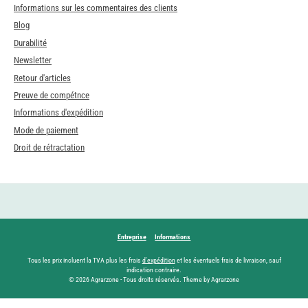
Informations sur les commentaires des clients
Blog
Durabilité
Newsletter
Retour d'articles
Preuve de compétnce
Informations d'expédition
Mode de paiement
Droit de rétractation
Entreprise
Informations
Tous les prix incluent la TVA plus les frais
d'expédition
et les éventuels frais de livraison, sauf
indication contraire.
© 2026 Agrarzone - Tous droits réservés. Theme by Agrarzone