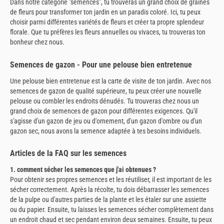
Dans notre catégorie "semences", tu trouveras un grand choix de graines
de fleurs pour transformer ton jardin en un paradis coloré. Ici, tu peux
choisir parmi différentes variétés de fleurs et créer ta propre splendeur
florale. Que tu préfères les fleurs annuelles ou vivaces, tu trouveras ton
bonheur chez nous.
Semences de gazon - Pour une pelouse bien entretenue
Une pelouse bien entretenue est la carte de visite de ton jardin. Avec nos
semences de gazon de qualité supérieure, tu peux créer une nouvelle
pelouse ou combler les endroits dénudés. Tu trouveras chez nous un
grand choix de semences de gazon pour différentes exigences. Qu'il
s'agisse d'un gazon de jeu ou d'ornement, d'un gazon d'ombre ou d'un
gazon sec, nous avons la semence adaptée à tes besoins individuels.
Articles de la FAQ sur les semences
1. comment sécher les semences que j'ai obtenues ?
Pour obtenir ses propres semences et les réutiliser, il est important de les
sécher correctement. Après la récolte, tu dois débarrasser les semences
de la pulpe ou d'autres parties de la plante et les étaler sur une assiette
ou du papier. Ensuite, tu laisses les semences sécher complètement dans
un endroit chaud et sec pendant environ deux semaines. Ensuite, tu peux