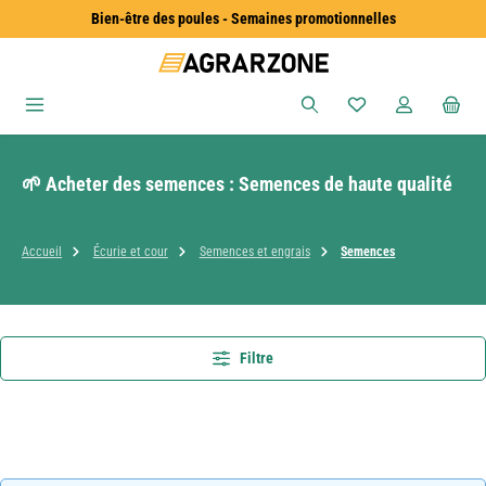
Bien-être des poules - Semaines promotionnelles
Passer au contenu principal
Vous avez 0 articles
🌱 Acheter des semences : Semences de haute qualité
Accueil
Écurie et cour
Semences et engrais
Semences
Filtre