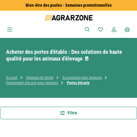
Bien-être des poules - Semaines promotionnelles
Passer au contenu principal
Vous avez 0 articles
Acheter des portes d'étable : Des solutions de haute
qualité pour les animaux d'élevage 🚪
Accueil
Animaux de ferme
Accessoires pour moutons
Équipement d'écurie pour moutons
Portes d'écurie
Filtre