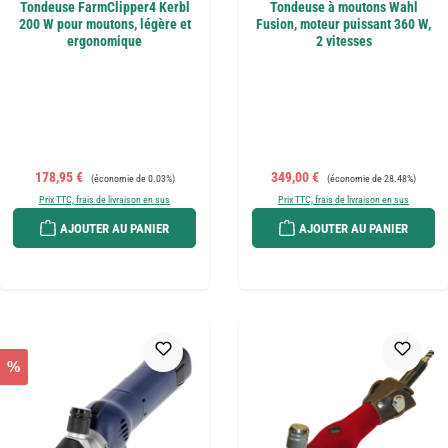
Tondeuse FarmClipper4 Kerbl
Tondeuse à moutons Wahl
200 W pour moutons, légère et
Fusion, moteur puissant 360 W,
ergonomique
2 vitesses
Prix de vente :
Prix régulier :
Prix de vente :
Prix régulier :
178,95 €
349,00 €
(économie de 0.03%)
(économie de 28.48%)
Prix TTC, frais de livraison en sus
Prix TTC, frais de livraison en sus
AJOUTER AU PANIER
AJOUTER AU PANIER
%