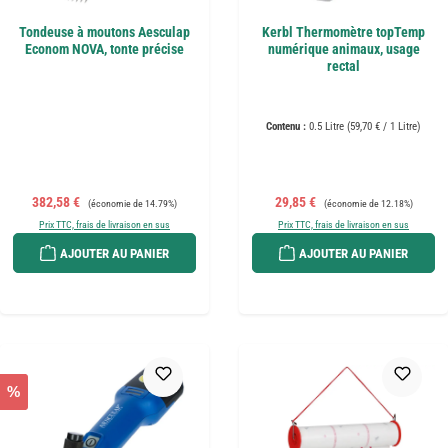
Tondeuse à moutons Aesculap
Kerbl Thermomètre topTemp
Econom NOVA, tonte précise
numérique animaux, usage
rectal
Contenu :
0.5 Litre
(59,70 € / 1 Litre)
Prix de vente :
Prix régulier :
Prix de vente :
Prix régulier :
382,58 €
29,85 €
(économie de 14.79%)
(économie de 12.18%)
Prix TTC, frais de livraison en sus
Prix TTC, frais de livraison en sus
AJOUTER AU PANIER
AJOUTER AU PANIER
%