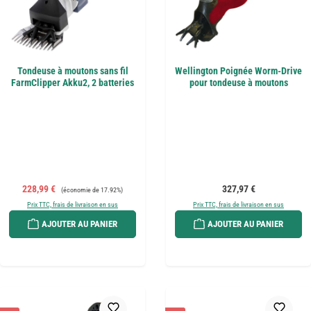
Tondeuse à moutons sans fil
Wellington Poignée Worm-Drive
FarmClipper Akku2, 2 batteries
pour tondeuse à moutons
Prix de vente :
Prix régulier :
Prix régulier :
228,99 €
327,97 €
(économie de 17.92%)
Prix TTC, frais de livraison en sus
Prix TTC, frais de livraison en sus
AJOUTER AU PANIER
AJOUTER AU PANIER