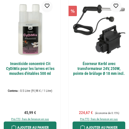
%
Insecticide concentré Cit
Écorneur Kerbl avec
CyDiMix pour les larves et les
transformateur 24V, 250W,
mouches d'étables 500 ml
pointe de brûlage Ø 18 mm incl.
Contenu :
0.5 Litre
(91,98 € / 1 Litre)
Prix régulier :
Prix de vente :
Prix régulier :
45,99 €
224,67 €
(économie de 0.15%)
Prix TTC, frais de livraison en sus
Prix TTC, frais de livraison en sus
AJOUTER AU PANIER
AJOUTER AU PANIER