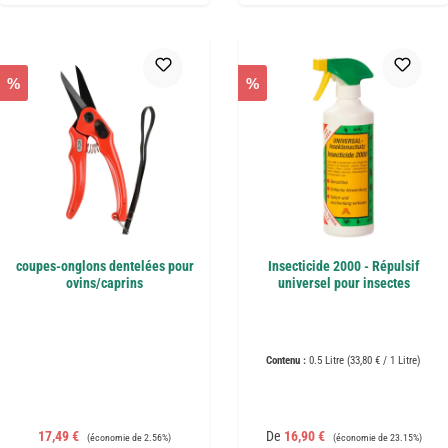
%
%
coupes-onglons dentelées pour
Insecticide 2000 - Répulsif
ovins/caprins
universel pour insectes
Contenu :
0.5 Litre
(33,80 € / 1 Litre)
Prix de vente :
Prix régulier :
Prix de vente :
Prix régulier :
17,49 €
De
16,90 €
(économie de 2.56%)
(économie de 23.15%)