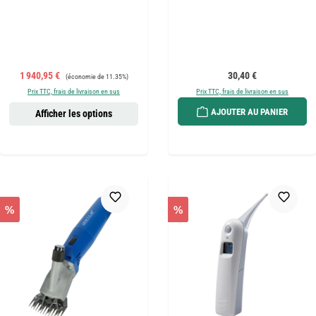
Prix de vente :
Prix régulier :
Prix régulier :
1 940,95 €
30,40 €
(économie de 11.35%)
Prix TTC, frais de livraison en sus
Prix TTC, frais de livraison en sus
AJOUTER AU PANIER
Afficher les options
%
%