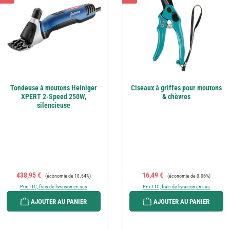
Tondeuse à moutons Heiniger
Ciseaux à griffes pour moutons
XPERT 2-Speed 250W,
& chèvres
silencieuse
Prix de vente :
Prix régulier :
Prix de vente :
Prix régulier :
438,95 €
16,49 €
(économie de 18.64%)
(économie de 0.06%)
Prix TTC, frais de livraison en sus
Prix TTC, frais de livraison en sus
AJOUTER AU PANIER
AJOUTER AU PANIER