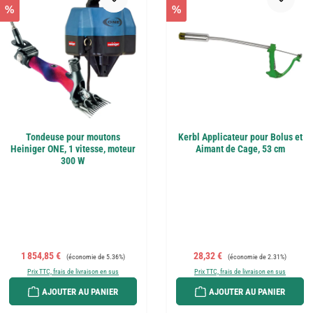
%
%
Tondeuse pour moutons
Kerbl Applicateur pour Bolus et
Heiniger ONE, 1 vitesse, moteur
Aimant de Cage, 53 cm
300 W
Prix de vente :
Prix régulier :
Prix de vente :
Prix régulier :
1 854,85 €
28,32 €
(économie de 5.36%)
(économie de 2.31%)
Prix TTC, frais de livraison en sus
Prix TTC, frais de livraison en sus
AJOUTER AU PANIER
AJOUTER AU PANIER