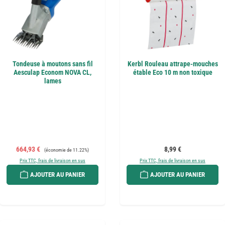
Tondeuse à moutons sans fil
Kerbl Rouleau attrape-mouches
Aesculap Econom NOVA CL,
étable Eco 10 m non toxique
lames
Prix de vente :
Prix régulier :
Prix régulier :
664,93 €
8,99 €
(économie de 11.22%)
Prix TTC, frais de livraison en sus
Prix TTC, frais de livraison en sus
AJOUTER AU PANIER
AJOUTER AU PANIER