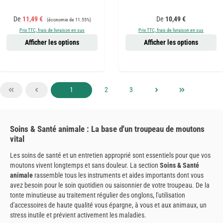
Prix de vente :
Prix régulier :
Prix régulier :
De
11,49 €
De
10,49 €
(économie de 11.55%)
Prix TTC, frais de livraison en sus
Prix TTC, frais de livraison en sus
Afficher les options
Afficher les options
Page
Page
Page
1
2
3
Soins & Santé animale : La base d'un troupeau de moutons
vital
Les soins de santé et un entretien approprié sont essentiels pour que vos
moutons vivent longtemps et sans douleur. La section
Soins & Santé
animale
rassemble tous les instruments et aides importants dont vous
avez besoin pour le soin quotidien ou saisonnier de votre troupeau. De la
tonte minutieuse au traitement régulier des onglons, l'utilisation
d'accessoires de haute qualité vous épargne, à vous et aux animaux, un
stress inutile et prévient activement les maladies.