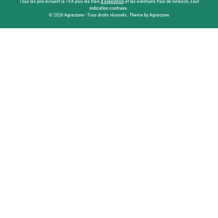
Tous les prix incluent la TVA plus les frais
d'expédition
et les éventuels frais de livraison, sauf
indication contraire.
© 2026 Agrarzone - Tous droits réservés. Theme by Agrarzone