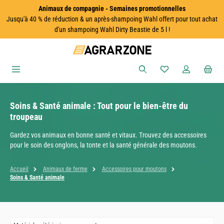
Animaux de compagnie - Semaines promotionnelles
Passer au contenu principal
Jusqu'à 40 % de réduction & un après-shampoing Wahl offert pour tout achat
d'un shampoing Wahl Dirty Beastie de 5 l !
Vous avez 0 articles
Soins & Santé animale : Tout pour le bien-être du
troupeau
Gardez vos animaux en bonne santé et vitaux. Trouvez des accessoires
pour le soin des onglons, la tonte et la santé générale des moutons.
Accueil
Animaux de ferme
Accessoires pour moutons
Soins & Santé animale