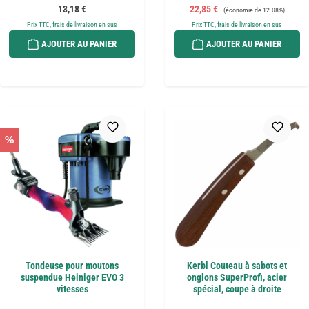
Prix régulier :
Prix de vente :
Prix régulier :
13,18 €
22,85 €
(économie de 12.08%)
Prix TTC, frais de livraison en sus
Prix TTC, frais de livraison en sus
AJOUTER AU PANIER
AJOUTER AU PANIER
%
Tondeuse pour moutons
Kerbl Couteau à sabots et
suspendue Heiniger EVO 3
onglons SuperProfi, acier
vitesses
spécial, coupe à droite