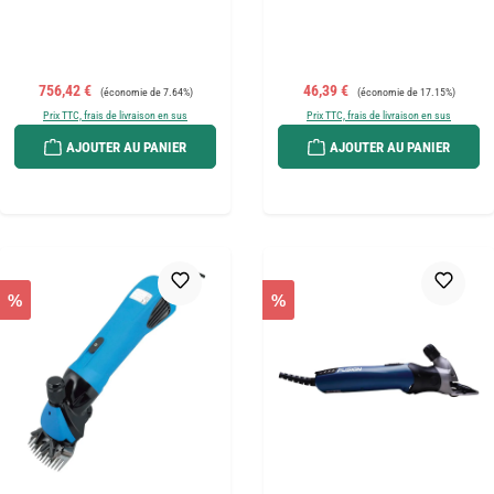
Prix de vente :
Prix régulier :
Prix de vente :
Prix régulier :
756,42 €
46,39 €
(économie de 7.64%)
(économie de 17.15%)
Prix TTC, frais de livraison en sus
Prix TTC, frais de livraison en sus
AJOUTER AU PANIER
AJOUTER AU PANIER
%
%