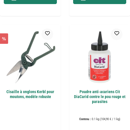
%
Cisaille à onglons Kerbl pour
Poudre anti-acariens Cit
moutons, modèle robuste
DiaCarid contre le pou rouge et
parasites
Contenu :
0.1 kg
(104,90 € / 1 kg)