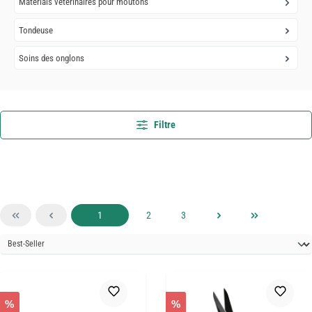
Matérials vétérinaires pour moutons
Tondeuse
Soins des onglons
Filtre
Page
Page
Page
1
2
3
%
%