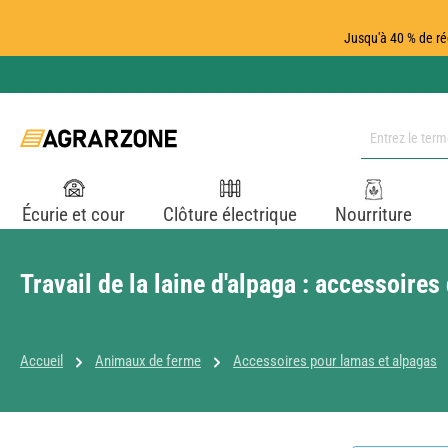
ser au contenu principal
Passer à la recherche
Passer à la navigation principale
Jusqu'à 40 % de ré
Écurie et cour
Clôture électrique
Nourriture
Travail de la laine d'alpaga : accessoire
Accueil
Animaux de ferme
Accessoires pour lamas et alpagas