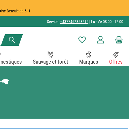
ty Beastie de 5 l !
Service:
+4377462858215
| Lu - Ve 08:00 - 12:00
Vous avez 0 articles dans v
mestiques
Sauvage et forêt
Marques
Offres
🦙