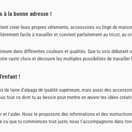
es à la bonne adresse !
haitent créer leurs propres vêtements, accessoires ou linge de maiso
lièrement facile à travailler et convient parfaitement au tricot, au c
ieure dans différentes couleurs et qualités. Que tu sois débutant o
otre vaste choix et découvre les multiples possibilités de travailler l
'enfant !
de laine d'alpaga de qualité supérieure, mais aussi des accessoires 
ous tout ce dont tu as besoin pour mettre en œuvre tes idées créati
ler et t'aider. Nous te proposons des informations et des instructio
laine ou que tu commences tout juste, nous t'accompagnons dans ton 