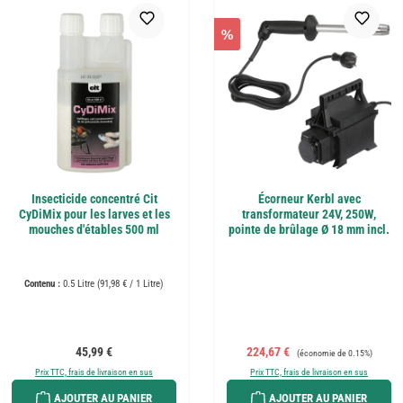
%
Insecticide concentré Cit
Écorneur Kerbl avec
CyDiMix pour les larves et les
transformateur 24V, 250W,
mouches d'étables 500 ml
pointe de brûlage Ø 18 mm incl.
Contenu :
0.5 Litre
(91,98 € / 1 Litre)
Prix régulier :
Prix de vente :
Prix régulier :
45,99 €
224,67 €
(économie de 0.15%)
Prix TTC, frais de livraison en sus
Prix TTC, frais de livraison en sus
AJOUTER AU PANIER
AJOUTER AU PANIER