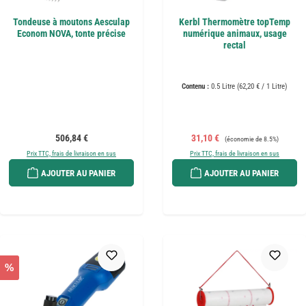
Tondeuse à moutons Aesculap
Kerbl Thermomètre topTemp
Econom NOVA, tonte précise
numérique animaux, usage
rectal
Contenu :
0.5 Litre
(62,20 € / 1 Litre)
Prix régulier :
Prix de vente :
Prix régulier :
506,84 €
31,10 €
(économie de 8.5%)
Prix TTC, frais de livraison en sus
Prix TTC, frais de livraison en sus
AJOUTER AU PANIER
AJOUTER AU PANIER
%