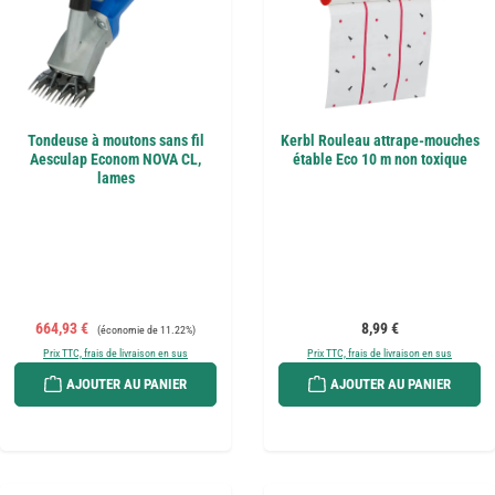
Tondeuse à moutons sans fil
Kerbl Rouleau attrape-mouches
Aesculap Econom NOVA CL,
étable Eco 10 m non toxique
lames
Prix de vente :
Prix régulier :
Prix régulier :
664,93 €
8,99 €
(économie de 11.22%)
Prix TTC, frais de livraison en sus
Prix TTC, frais de livraison en sus
AJOUTER AU PANIER
AJOUTER AU PANIER