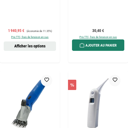
Prix de vente :
Prix régulier :
Prix régulier :
1 940,95 €
30,40 €
(économie de 11.35%)
Prix TTC, frais de livraison en sus
Prix TTC, frais de livraison en sus
AJOUTER AU PANIER
Afficher les options
%