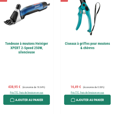
Tondeuse à moutons Heiniger
Ciseaux à griffes pour moutons
XPERT 2-Speed 250W,
& chèvres
silencieuse
Prix de vente :
Prix régulier :
Prix de vente :
Prix régulier :
438,95 €
16,49 €
(économie de 18.64%)
(économie de 0.06%)
Prix TTC, frais de livraison en sus
Prix TTC, frais de livraison en sus
AJOUTER AU PANIER
AJOUTER AU PANIER