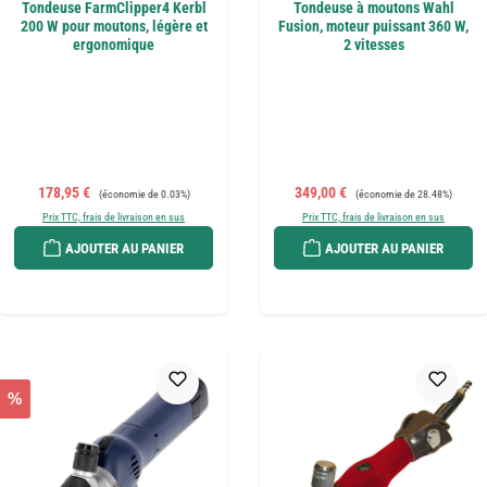
Tondeuse FarmClipper4 Kerbl
Tondeuse à moutons Wahl
200 W pour moutons, légère et
Fusion, moteur puissant 360 W,
ergonomique
2 vitesses
Prix de vente :
Prix régulier :
Prix de vente :
Prix régulier :
178,95 €
349,00 €
(économie de 0.03%)
(économie de 28.48%)
Prix TTC, frais de livraison en sus
Prix TTC, frais de livraison en sus
AJOUTER AU PANIER
AJOUTER AU PANIER
%