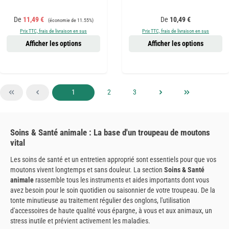
Prix de vente :
Prix régulier :
Prix régulier :
De
11,49 €
De
10,49 €
(économie de 11.55%)
Prix TTC, frais de livraison en sus
Prix TTC, frais de livraison en sus
Afficher les options
Afficher les options
Page
Page
Page
1
2
3
Soins & Santé animale : La base d'un troupeau de moutons
vital
Les soins de santé et un entretien approprié sont essentiels pour que vos
moutons vivent longtemps et sans douleur. La section
Soins & Santé
animale
rassemble tous les instruments et aides importants dont vous
avez besoin pour le soin quotidien ou saisonnier de votre troupeau. De la
tonte minutieuse au traitement régulier des onglons, l'utilisation
d'accessoires de haute qualité vous épargne, à vous et aux animaux, un
stress inutile et prévient activement les maladies.