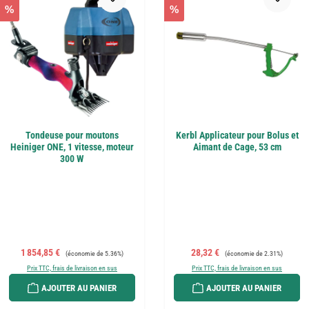
%
%
Tondeuse pour moutons
Kerbl Applicateur pour Bolus et
Heiniger ONE, 1 vitesse, moteur
Aimant de Cage, 53 cm
300 W
Prix de vente :
Prix régulier :
Prix de vente :
Prix régulier :
1 854,85 €
28,32 €
(économie de 5.36%)
(économie de 2.31%)
Prix TTC, frais de livraison en sus
Prix TTC, frais de livraison en sus
AJOUTER AU PANIER
AJOUTER AU PANIER