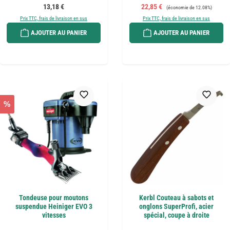
Prix régulier :
Prix de vente :
Prix régulier :
13,18 €
22,85 €
(économie de 12.08%)
Prix TTC, frais de livraison en sus
Prix TTC, frais de livraison en sus
AJOUTER AU PANIER
AJOUTER AU PANIER
%
Tondeuse pour moutons
Kerbl Couteau à sabots et
suspendue Heiniger EVO 3
onglons SuperProfi, acier
vitesses
spécial, coupe à droite