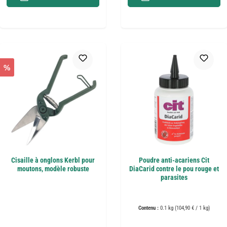
%
Cisaille à onglons Kerbl pour
Poudre anti-acariens Cit
moutons, modèle robuste
DiaCarid contre le pou rouge et
parasites
Contenu :
0.1 kg
(104,90 € / 1 kg)