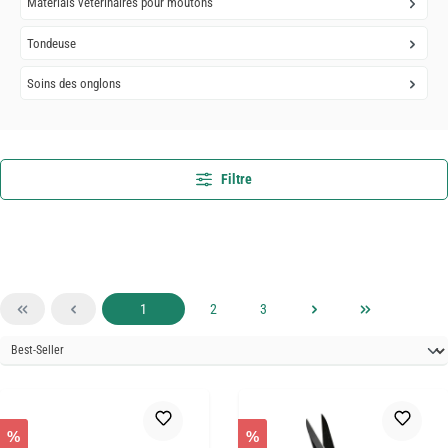
Matérials vétérinaires pour moutons
Tondeuse
Soins des onglons
Filtre
Page
Page
Page
1
2
3
%
%