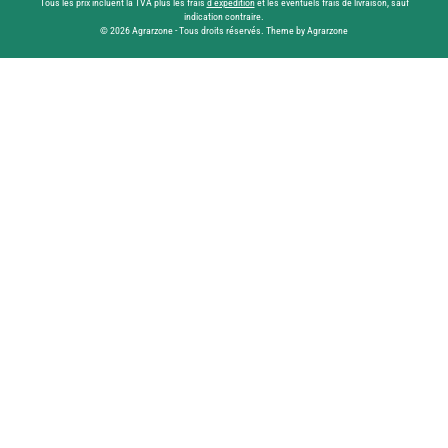
Tous les prix incluent la TVA plus les frais
d'expédition
et les éventuels frais de livraison, sauf
indication contraire.
© 2026 Agrarzone - Tous droits réservés. Theme by Agrarzone