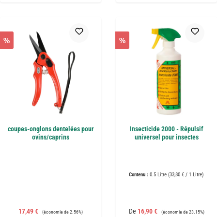
%
%
coupes-onglons dentelées pour
Insecticide 2000 - Répulsif
ovins/caprins
universel pour insectes
Contenu :
0.5 Litre
(33,80 € / 1 Litre)
Prix de vente :
Prix régulier :
Prix de vente :
Prix régulier :
17,49 €
De
16,90 €
(économie de 2.56%)
(économie de 23.15%)