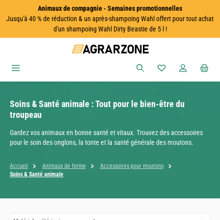
Animaux de compagnie - Semaines promotionnelles
Passer au contenu principal
Jusqu'à 40 % de réduction & un après-shampoing Wahl offert pour tout achat
d'un shampoing Wahl Dirty Beastie de 5 l !
Vous avez 0 articles
Soins & Santé animale : Tout pour le bien-être du
troupeau
Gardez vos animaux en bonne santé et vitaux. Trouvez des accessoires
pour le soin des onglons, la tonte et la santé générale des moutons.
Accueil
Animaux de ferme
Accessoires pour moutons
Soins & Santé animale