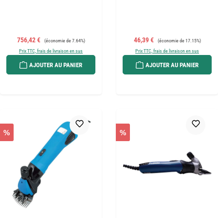
Prix de vente :
Prix régulier :
Prix de vente :
Prix régulier :
756,42 €
46,39 €
(économie de 7.64%)
(économie de 17.15%)
Prix TTC, frais de livraison en sus
Prix TTC, frais de livraison en sus
AJOUTER AU PANIER
AJOUTER AU PANIER
%
%