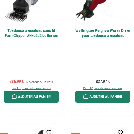
Tondeuse à moutons sans fil
Wellington Poignée Worm-Drive
FarmClipper Akku2, 2 batteries
pour tondeuse à moutons
Prix de vente :
Prix régulier :
Prix régulier :
236,99 €
327,97 €
(économie de 15.06%)
Prix TTC, frais de livraison en sus
Prix TTC, frais de livraison en sus
AJOUTER AU PANIER
AJOUTER AU PANIER