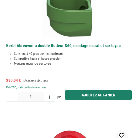
Kerbl Abreuvoir à double flotteur S60, montage mural et sur tuyau
Convient à 40 gros bovins maximum
Compatible haute et basse pression
Montage mural ou sur tuyau
Prix de vente :
Prix régulier :
295,04 €
(économie de 7.8%)
Prix TTC, frais de livraison en sus
Quantité de produit : Entrez la quantité souhaitée ou utilisez les boutons pour augmenter ou diminue
AJOUTER AU PANIER
pc