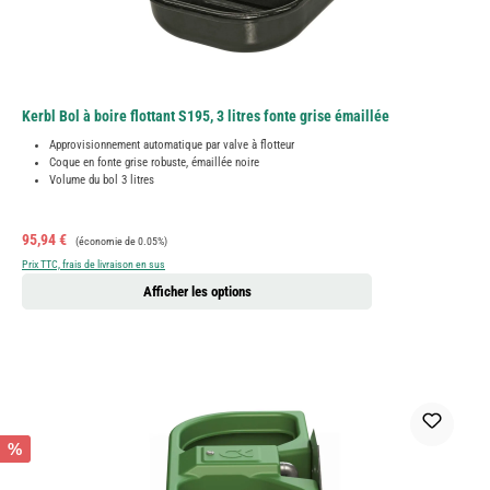
Kerbl Bol à boire flottant S195, 3 litres fonte grise émaillée
Approvisionnement automatique par valve à flotteur
Coque en fonte grise robuste, émaillée noire
Volume du bol 3 litres
Prix de vente :
Prix régulier :
95,94 €
(économie de 0.05%)
Prix TTC, frais de livraison en sus
Afficher les options
%