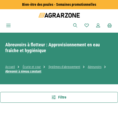
Bien-être des poules - Semaines promotionnelles
Passer au contenu principal
Vous avez 0 articles
Abreuvoirs à flotteur : Approvisionnement en eau
fraîche et hygiénique
Accueil
Écurie et cour
Systèmes d'abreuvement
Abreuvoirs
Abreuvoir à niveau constant
Filtre