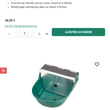
Convient aux chevaux, bovins, veaux, moutons et chèvres
Remplissage automatique grâce au robinet à flotteur
Prix régulier :
44,99 €
Prix TTC, frais de livraison en sus
Quantité de produit : Entrez la quantité souhaitée ou utilisez les boutons pour augmenter ou diminue
AJOUTER AU PANIER
pc
%