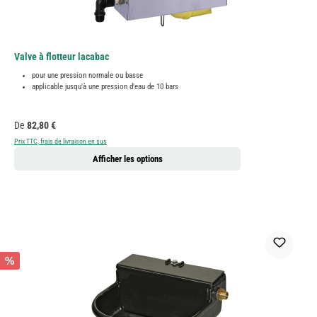
Valve à flotteur lacabac
pour une pression normale ou basse
applicable jusqu'à une pression d'eau de 10 bars
Prix régulier :
De
82,80 €
Prix TTC, frais de livraison en sus
Afficher les options
%