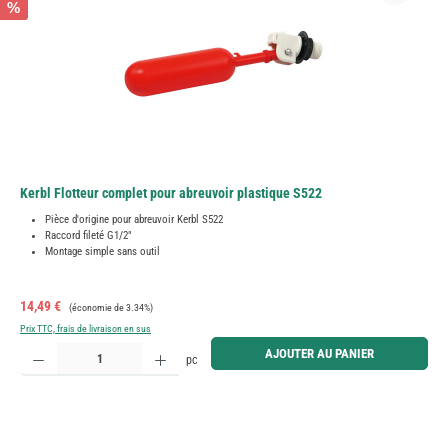
%
Kerbl Flotteur complet pour abreuvoir plastique S522
Pièce d'origine pour abreuvoir Kerbl S522
Raccord fileté G1/2"
Montage simple sans outil
Prix de vente :
Prix régulier :
14,49 €
(économie de 3.34%)
Prix TTC, frais de livraison en sus
Quantité de produit : Entrez la quantité souhaitée ou utilisez les boutons pour augmenter ou diminue
AJOUTER AU PANIER
pc