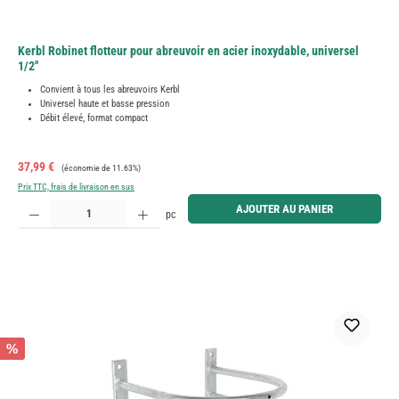
Kerbl Robinet flotteur pour abreuvoir en acier inoxydable, universel
1/2''
Convient à tous les abreuvoirs Kerbl
Universel haute et basse pression
Débit élevé, format compact
Prix de vente :
Prix régulier :
37,99 €
(économie de 11.63%)
Prix TTC, frais de livraison en sus
Quantité de produit : Entrez la quantité souhaitée ou utilisez les boutons pour augmenter ou diminue
AJOUTER AU PANIER
pc
%