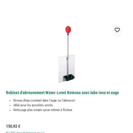
Robinet d'abreuvement Water-Level Rotecna avec tube inox et auge
Niveau d'eau constant dans l'auge ou l'abreuvoir
Idéal pour les porcelets sevrés
Nettoyage plus simple qu'un robinet à flotteur
Prix régulier :
150,92 €
Prix TTC, frais de livraison en sus