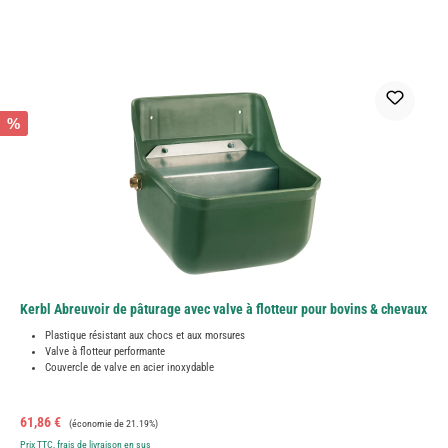
%
Kerbl Abreuvoir de pâturage avec valve à flotteur pour bovins & chevaux
Plastique résistant aux chocs et aux morsures
Valve à flotteur performante
Couvercle de valve en acier inoxydable
Prix de vente :
Prix régulier :
61,86 €
(économie de 21.19%)
Prix TTC, frais de livraison en sus