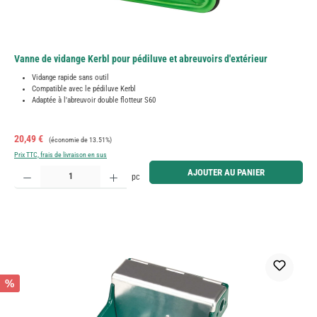
Vanne de vidange Kerbl pour pédiluve et abreuvoirs d'extérieur
Vidange rapide sans outil
Compatible avec le pédiluve Kerbl
Adaptée à l'abreuvoir double flotteur S60
Prix de vente :
Prix régulier :
20,49 €
(économie de 13.51%)
Prix TTC, frais de livraison en sus
Quantité de produit : Entrez la quantité souhaitée ou utilisez les boutons pour augmenter ou diminue
AJOUTER AU PANIER
pc
%