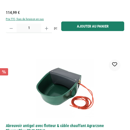
Prix régulier :
114,99 €
Prix TTC, frais de livraison en sus
Quantité de produit : Entrez la quantité souhaitée ou utilisez les boutons pour augmenter ou diminue
AJOUTER AU PANIER
pc
%
Abreuvoir antigel avec flotteur & câble chauffant Agrarzone