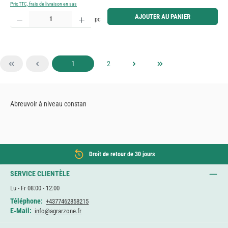
Prix TTC, frais de livraison en sus
Quantité de produit : Entrez la quantité souhaitée ou utilisez les boutons pour augmenter ou diminue
AJOUTER AU PANIER
pc
Page
Page
1
2
Abreuvoir à niveau constan
Droit de retour de 30 jours
SERVICE CLIENTÈLE
Lu - Fr 08:00 - 12:00
Téléphone:
+4377462858215
E-Mail:
info@agrarzone.fr