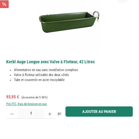
%
Kerbl Auge Longue avec Valve à Flotteur, 42 Litres
Alimentation en eau sans installation complexe
Valve à flotteur utilisable des deux côtés
Tube et couvercle en acier inoxydable
Prix de vente :
Prix régulier :
93,95 €
(économie de 5.96%)
Prix TTC, frais de livraison en sus
Quantité de produit : Entrez la quantité souhaitée ou utilisez les boutons pour augmenter ou diminue
AJOUTER AU PANIER
pc