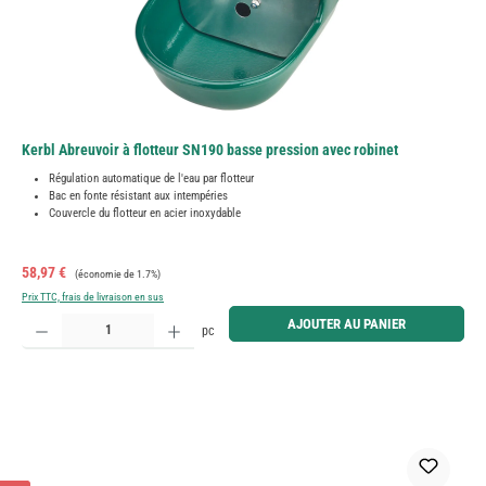
Kerbl Abreuvoir à flotteur SN190 basse pression avec robinet
Régulation automatique de l'eau par flotteur
Bac en fonte résistant aux intempéries
Couvercle du flotteur en acier inoxydable
Prix de vente :
Prix régulier :
58,97 €
(économie de 1.7%)
Prix TTC, frais de livraison en sus
Quantité de produit : Entrez la quantité souhaitée ou utilisez les boutons pour augmenter ou diminue
AJOUTER AU PANIER
pc