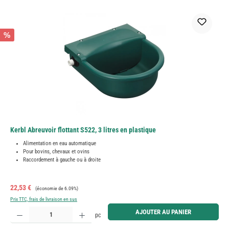
%
Kerbl Abreuvoir flottant S522, 3 litres en plastique
Alimentation en eau automatique
Pour bovins, chevaux et ovins
Raccordement à gauche ou à droite
Prix de vente :
Prix régulier :
22,53 €
(économie de 6.09%)
Prix TTC, frais de livraison en sus
Quantité de produit : Entrez la quantité souhaitée ou utilisez les boutons pour augmenter ou diminue
AJOUTER AU PANIER
pc