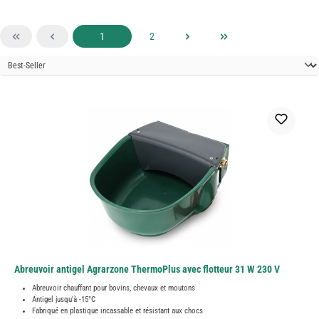
Page
Page
1
2
Abreuvoir antigel Agrarzone ThermoPlus avec flotteur 31 W 230 V
Abreuvoir chauffant pour bovins, chevaux et moutons
Antigel jusqu'à -15°C
Fabriqué en plastique incassable et résistant aux chocs