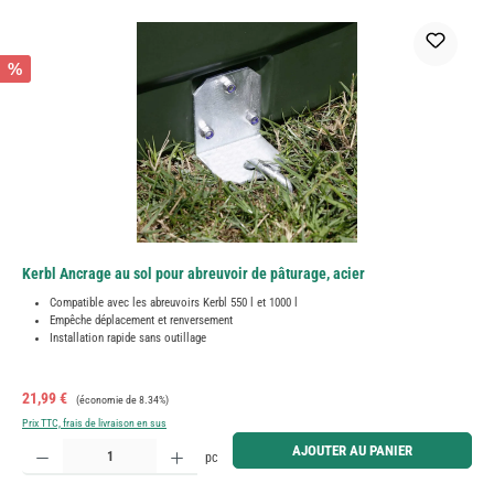
%
Kerbl Ancrage au sol pour abreuvoir de pâturage, acier
Compatible avec les abreuvoirs Kerbl 550 l et 1000 l
Empêche déplacement et renversement
Installation rapide sans outillage
Prix de vente :
Prix régulier :
21,99 €
(économie de 8.34%)
Prix TTC, frais de livraison en sus
Quantité de produit : Entrez la quantité souhaitée ou utilisez les boutons pour augmenter ou diminue
AJOUTER AU PANIER
pc