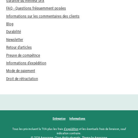
Garantie du meilleur prix
FAQ - Questions fréquemment posées
Informations sur les commentaires des clients
Blog
Durabilité
Newsletter
Retour d'articles
Preuve de compétnce
Informations d'expédition
Mode de paiement
Droit de rétractation
Entreprise
Informations
Tous les prix incluent la TVA plus les frais
d'expédition
et les éventuels frais de livraison, sauf
indication contraire.
© 2026 Agrarzone - Tous droits réservés. Theme by Agrarzone