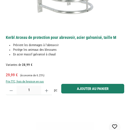
Kerbl Arceau de protection pour abreuvoir, acier galvanisé, taille M
Prévient les dommages à l'abreuvoir
Protège les animaux des blessures
En acier massif galvanisé à chaud
Variantes de
28,99 €
Prix de vente :
Prix régulier :
29,99 €
(économie de 6.25%)
Prix TTC, frais de livraison en sus
Quantité de produit : Entrez la quantité souhaitée ou utilisez les boutons pour augmenter ou diminue
AJOUTER AU PANIER
pc