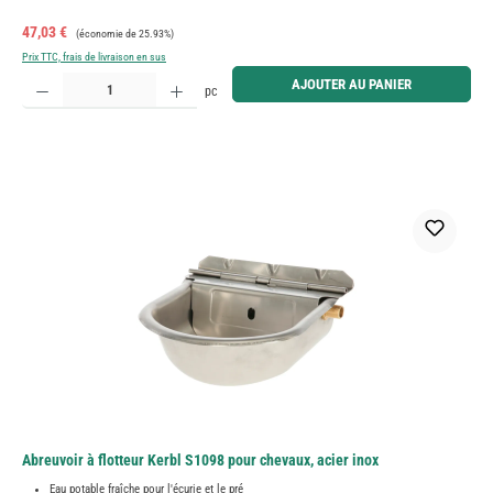
Prix de vente :
Prix régulier :
47,03 €
(économie de 25.93%)
Prix TTC, frais de livraison en sus
Quantité de produit : Entrez la quantité souhaitée ou utilisez les boutons pour augmenter ou diminue
AJOUTER AU PANIER
pc
Abreuvoir à flotteur Kerbl S1098 pour chevaux, acier inox
Eau potable fraîche pour l'écurie et le pré