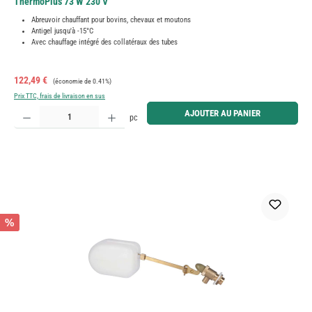
ThermoPlus 73 W 230 V
Abreuvoir chauffant pour bovins, chevaux et moutons
Antigel jusqu'à -15°C
Avec chauffage intégré des collatéraux des tubes
Prix de vente :
Prix régulier :
122,49 €
(économie de 0.41%)
Prix TTC, frais de livraison en sus
Quantité de produit : Entrez la quantité souhaitée ou utilisez les boutons pour augmenter ou diminue
AJOUTER AU PANIER
pc
%