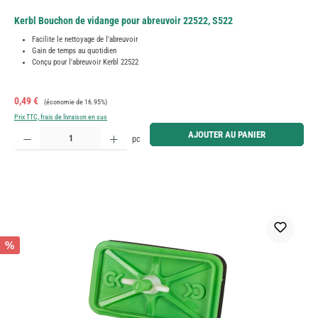
Kerbl Bouchon de vidange pour abreuvoir 22522, S522
Facilite le nettoyage de l'abreuvoir
Gain de temps au quotidien
Conçu pour l'abreuvoir Kerbl 22522
Prix de vente :
Prix régulier :
0,49 €
(économie de 16.95%)
Prix TTC, frais de livraison en sus
Quantité de produit : Entrez la quantité souhaitée ou utilisez les boutons pour augmenter ou diminue
AJOUTER AU PANIER
pc
%