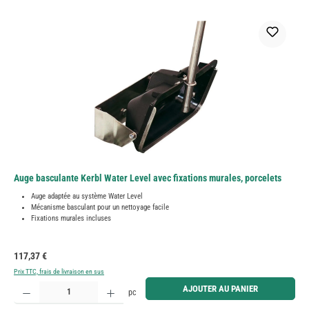
Auge basculante Kerbl Water Level avec fixations murales, porcelets
Auge adaptée au système Water Level
Mécanisme basculant pour un nettoyage facile
Fixations murales incluses
Prix régulier :
117,37 €
Prix TTC, frais de livraison en sus
Quantité de produit : Entrez la quantité souhaitée ou utilisez les boutons pour augmenter ou diminue
AJOUTER AU PANIER
pc