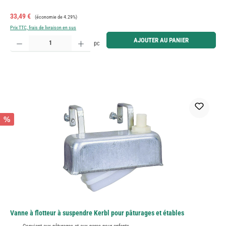
Prix de vente :
Prix régulier :
33,49 €
(économie de 4.29%)
Prix TTC, frais de livraison en sus
Quantité de produit : Entrez la quantité souhaitée ou utilisez les boutons pour augmenter ou diminue
AJOUTER AU PANIER
pc
%
Vanne à flotteur à suspendre Kerbl pour pâturages et étables