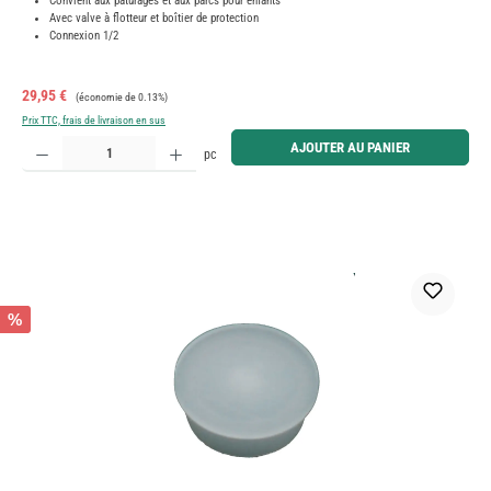
Convient aux pâturages et aux parcs pour enfants
Avec valve à flotteur et boîtier de protection
Connexion 1/2
Prix de vente :
Prix régulier :
29,95 €
(économie de 0.13%)
Prix TTC, frais de livraison en sus
Quantité de produit : Entrez la quantité souhaitée ou utilisez les boutons pour augmenter ou diminue
AJOUTER AU PANIER
pc
%