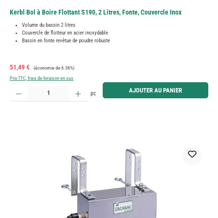
Kerbl Bol à Boire Flottant S190, 2 Litres, Fonte, Couvercle Inox
Volume du bassin 2 litres
Couvercle de flotteur en acier inoxydable
Bassin en fonte revêtue de poudre robuste
Prix de vente :
Prix régulier :
51,49 €
(économie de 6.36%)
Prix TTC, frais de livraison en sus
Quantité de produit : Entrez la quantité souhaitée ou utilisez les boutons pour augmenter ou diminue
AJOUTER AU PANIER
pc