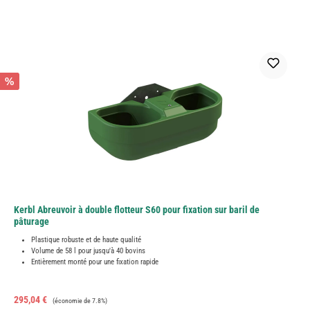
%
Kerbl Abreuvoir à double flotteur S60 pour fixation sur baril de
pâturage
Plastique robuste et de haute qualité
Volume de 58 l pour jusqu'à 40 bovins
Entièrement monté pour une fixation rapide
Prix de vente :
Prix régulier :
295,04 €
(économie de 7.8%)