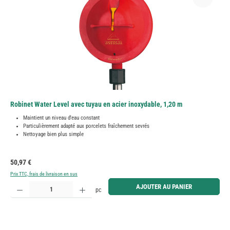
Robinet Water Level avec tuyau en acier inoxydable, 1,20 m
Maintient un niveau d'eau constant
Particulièrement adapté aux porcelets fraîchement sevrés
Nettoyage bien plus simple
Prix régulier :
50,97 €
Prix TTC, frais de livraison en sus
Quantité de produit : Entrez la quantité souhaitée ou utilisez les boutons pour augmenter ou diminue
AJOUTER AU PANIER
pc