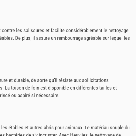
t contre les salissures et facilite considérablement le nettoyage
éables. De plus, il assure un rembourrage agréable sur lequel les
ure et durable, de sorte qu'il résiste aux sollicitations
. La toison de foin est disponible en différentes tailles et
rincé ou aspiré si nécessaire.
x, les étables et autres abris pour animaux. Le matériau souple du
s bactéries de s'y incruster. Avec Heuvlies, le nettoyage de