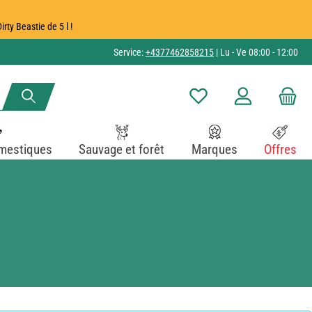
ty Beastie de 5 l !
Service:
+4377462858215
| Lu - Ve 08:00 - 12:00
Vous avez 0 articles dans v
mestiques
Sauvage et forêt
Marques
Offres