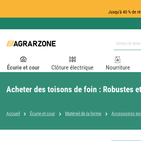
ser au contenu principal
Passer à la recherche
Passer à la navigation principale
Jusqu'à 40 % de ré
Écurie et cour
Clôture électrique
Nourriture
Acheter des toisons de foin : Robustes e
Accueil
Écurie et cour
Matériel de la ferme
Accessoires pou