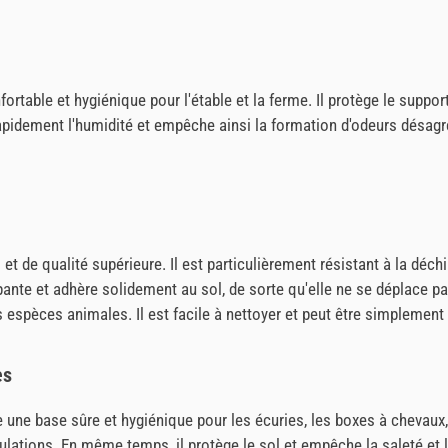
rtable et hygiénique pour l'étable et la ferme. Il protège le suppor
apidement l'humidité et empêche ainsi la formation d'odeurs désagr
t de qualité supérieure. Il est particulièrement résistant à la déchir
pante et adhère solidement au sol, de sorte qu'elle ne se déplace pas
 espèces animales. Il est facile à nettoyer et peut être simplement 
es
fre une base sûre et hygiénique pour les écuries, les boxes à chevau
lations. En même temps, il protège le sol et empêche la saleté et le