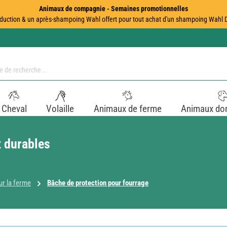
Animaux de compagnie - Semaines promotionnelles
duction & un après-shampoing Wahl offert pour tout achat d'un shampoing Wahl Dir
Cheval
Volaille
Animaux de ferme
Animaux do
t durables
r la ferme
Bâche de protection pour fourrage