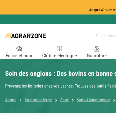
ser au contenu principal
Passer à la recherche
Passer à la navigation principale
Jusqu'à 40 % de ré
Écurie et cour
Clôture électrique
Nourriture
Soin des onglons : Des bovins en bonne 
Prévenez les boiteries chez vos vaches. Trouvez des outils fiabl
Accueil
Animaux de ferme
Bovin
Soins & Santé animale