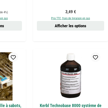
r :
Prix régulier :
3,49 €
de 4%)
 en sus
Prix TTC, frais de livraison en sus
ons
Afficher les options
le à sabots,
Kerbl Technobase 8000 système de