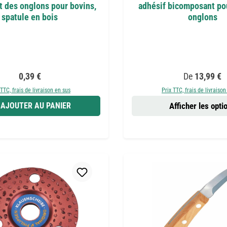
t des onglons pour bovins,
adhésif bicomposant po
spatule en bois
onglons
Prix régulier :
Prix régulier 
0,39 €
De
13,99 €
 TTC, frais de livraison en sus
Prix TTC, frais de livraison
AJOUTER AU PANIER
Afficher les opti