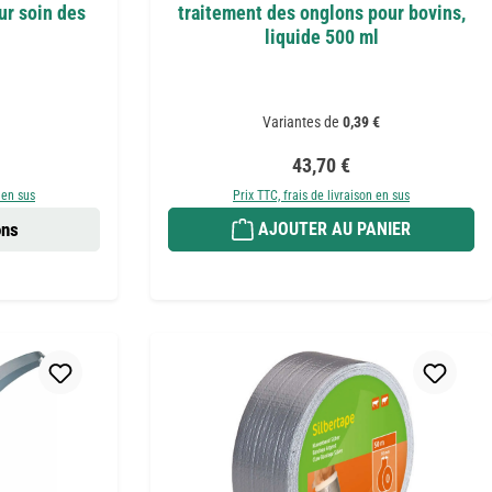
ur soin des
traitement des onglons pour bovins,
liquide 500 ml
Variantes de
0,39 €
:
Prix régulier :
43,70 €
 en sus
Prix TTC, frais de livraison en sus
ons
AJOUTER AU PANIER