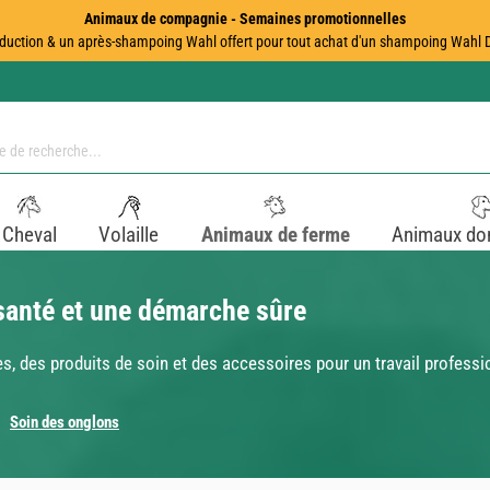
Animaux de compagnie - Semaines promotionnelles
duction & un après-shampoing Wahl offert pour tout achat d'un shampoing Wahl Dir
Cheval
Volaille
Animaux de ferme
Animaux do
santé et une démarche sûre
es, des produits de soin et des accessoires pour un travail professi
Soin des onglons