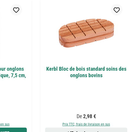
our onglons
Kerbl Bloc de bois standard soins des
ique, 7,5 cm,
onglons bovins
er :
Prix régulier :
De
2,98 €
 en sus
Prix TTC, frais de livraison en sus