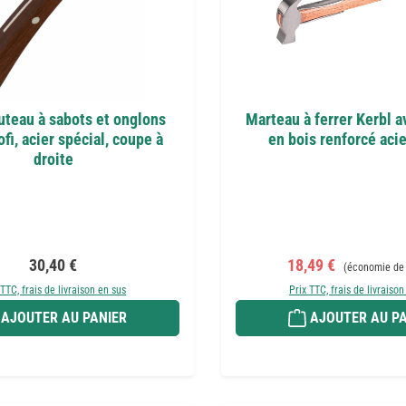
uteau à sabots et onglons
Marteau à ferrer Kerbl 
fi, acier spécial, coupe à
en bois renforcé acie
droite
Prix régulier :
Prix de vente :
Prix régulier :
30,40 €
18,49 €
(économie de
 TTC, frais de livraison en sus
Prix TTC, frais de livraison
AJOUTER AU PANIER
AJOUTER AU PA