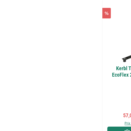
%
Kerbl 
EcoFlex 
Prix
57,
Prix