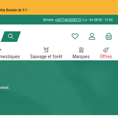
ty Beastie de 5 l !
Service:
+4377462858215
| Lu - Ve 08:00 - 12:00
Vous avez 0 articles dans v
mestiques
Sauvage et forêt
Marques
Offres
onnel.