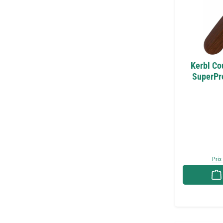
Kerbl Co
SuperPro
Prix