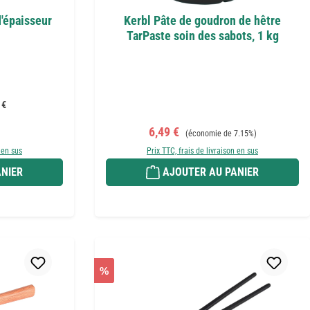
d'épaisseur
Kerbl Pâte de goudron de hêtre
TarPaste soin des sabots, 1 kg
 €
r :
Prix de vente :
Prix régulier :
6,49 €
(économie de 7.15%)
 en sus
Prix TTC, frais de livraison en sus
NIER
AJOUTER AU PANIER
%