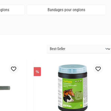
nglons
Bandages pour onglons
%