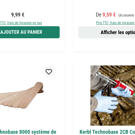
Prix régulier :
Prix de vente :
Prix régulie
9,99 €
De
9,59 €
(économie 
 TTC, frais de livraison en sus
Prix TTC, frais de livraison
AJOUTER AU PANIER
Afficher les opti
chnobase 8000 système de
Kerbl Technobase 2CB Col