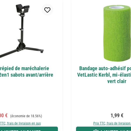
Trépied de maréchalerie
Bandage auto-adhésif p
2en1 sabots avant/arrière
VetLastic Kerbl, mi-élast
vert clair
 de vente :
Prix régulier :
Prix réguli
00 €
1,99 €
(économie de 18.56%)
 TTC, frais de livraison en sus
Prix TTC, frais de livraison