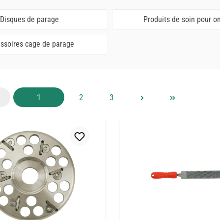
Disques de parage
Produits de soin pour o
ssoires cage de parage
Page
Page
Page
1
2
3