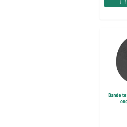
Bande te
ong