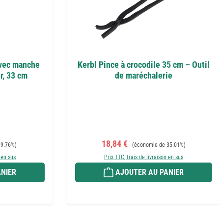
avec manche
Kerbl Pince à crocodile 35 cm – Outil
r, 33 cm
de maréchalerie
Prix de vente :
Prix régulier :
18,84 €
 9.76%)
(économie de 35.01%)
 en sus
Prix TTC, frais de livraison en sus
NIER
AJOUTER AU PANIER