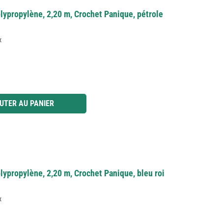
lypropylène, 2,20 m, Crochet Panique, pétrole
x
 ou utilisez les boutons pour augmenter ou diminuer la quantité.
UTER AU PANIER
ypropylène, 2,20 m, Crochet Panique, bleu roi
x