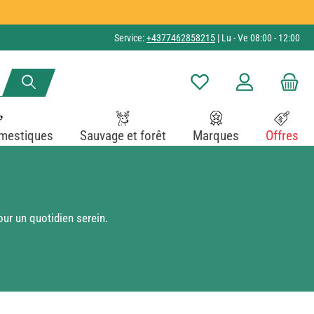
Service:
+4377462858215
| Lu - Ve 08:00 - 12:00
Vous avez 0 articles dans v
mestiques
Sauvage et forêt
Marques
Offres
ur un quotidien serein.