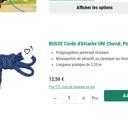
Afficher les options
BUSSE Corde d'Attache UNI Cheval, Po
Polypropylène prétressé résistant
Mousqueton de sécurité ou classique au choi
Longueur pratique de 2,20 m
Prix régulier :
12,50 €
Prix TTC, frais de livraison en sus
Quantité de produit : Entrez la quantité souhaitée
AJ
Pcs.