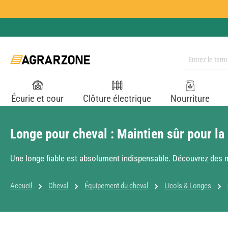
ser au contenu principal
Passer à la recherche
Passer à la navigation principale
Écurie et cour
Clôture électrique
Nourriture
Longe pour cheval : Maintien sûr pour la
Une longe fiable est absolument indispensable. Découvrez des 
Accueil
Cheval
Équipement du cheval
Licols & Longes