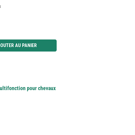
x
 ou utilisez les boutons pour augmenter ou diminuer la quantité.
OUTER AU PANIER
ultifonction pour chevaux