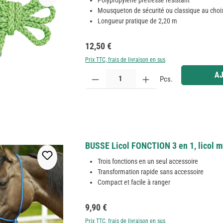
Polypropylène prétressé résistant
Mousqueton de sécurité ou classique au choi
Longueur pratique de 2,20 m
Prix régulier :
12,50 €
Prix TTC, frais de livraison en sus
Quantité de produit : Entrez la quantité souhaitée
AJ
Pcs.
BUSSE Licol FONCTION 3 en 1, licol m
Trois fonctions en un seul accessoire
Transformation rapide sans accessoire
Compact et facile à ranger
Prix régulier :
9,90 €
Prix TTC, frais de livraison en sus