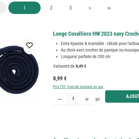
Page
Page
Page
1
2
3
Longe Covalliero HW 2023 navy Croch
Extra épaisse & maniable : Idéale pour l'utili
Au choix avec crochet de panique ou mousqu
Longueur parfaite de 200 cm
Variantes de
8,49 €
Prix régulier :
8,99 €
Prix TTC, frais de livraison en sus
Quantité de produit : Entrez la quantité souhaitée
AJOUT
pc