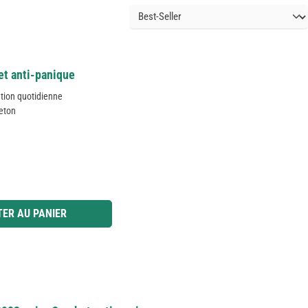
et anti-panique
sation quotidienne
eton
 ou utilisez les boutons pour augmenter ou diminuer la quantité.
ER AU PANIER