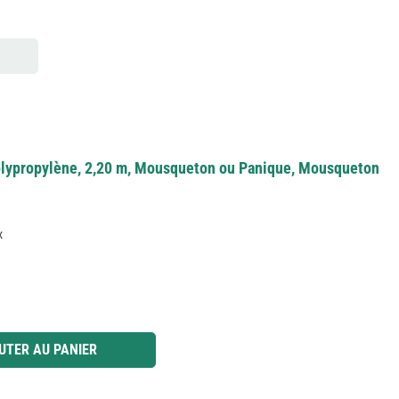
olypropylène, 2,20 m, Mousqueton ou Panique, Mousqueton
x
 ou utilisez les boutons pour augmenter ou diminuer la quantité.
UTER AU PANIER