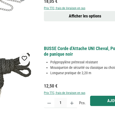
Prix régulier :
18,05 €
Prix TTC, frais de livraison en sus
Afficher les options
BUSSE Corde d'Attache UNI Cheval, P
de panique noir
Polypropylène prétressé résistant
Mousqueton de sécurité ou classique au choi
Longueur pratique de 2,20 m
Prix régulier :
12,50 €
Prix TTC, frais de livraison en sus
Quantité de produit : Entrez la quantité souhaitée
AJO
Pcs.