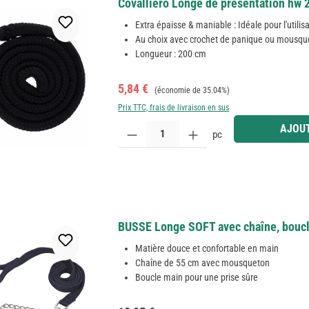
Covalliero Longe de présentation hw 
Extra épaisse & maniable : Idéale pour l'utili
Au choix avec crochet de panique ou mousqu
Longueur : 200 cm
Prix de vente :
Prix régulier :
5,84 €
(économie de 35.04%)
Prix TTC, frais de livraison en sus
Quantité de produit : Entrez la quantité souhaitée
AJOUT
pc
BUSSE Longe SOFT avec chaîne, boucl
Matière douce et confortable en main
Chaîne de 55 cm avec mousqueton
Boucle main pour une prise sûre