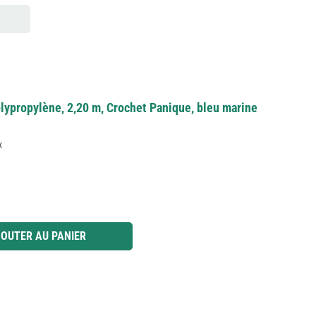
lypropylène, 2,20 m, Crochet Panique, bleu marine
x
 ou utilisez les boutons pour augmenter ou diminuer la quantité.
OUTER AU PANIER