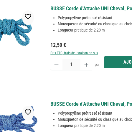
BUSSE Corde d'Attache UNI Cheval, Po
Polypropylène prétressé résistant
Mousqueton de sécurité ou classique au choi
Longueur pratique de 2,20 m
Prix régulier :
12,50 €
Prix TTC, frais de livraison en sus
Quantité de produit : Entrez la quantité souhaitée
AJO
pc
BUSSE Corde d'Attache UNI Cheval, Pol
Polypropylène prétressé résistant
Mousqueton de sécurité ou classique au choi
Longueur pratique de 2,20 m