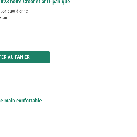
2023 noire Crochet anti-panique
sation quotidienne
eton
 ou utilisez les boutons pour augmenter ou diminuer la quantité.
ER AU PANIER
e main confortable