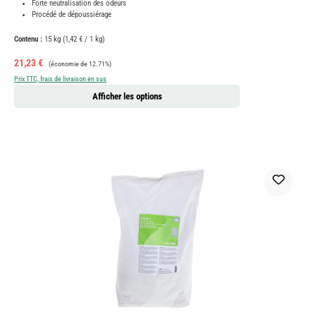
Forte neutralisation des odeurs
Procédé de dépoussiérage
Contenu :
15 kg
(1,42 € / 1 kg)
Prix de vente :
Prix régulier :
21,23 €
(économie de 12.71%)
Prix TTC, frais de livraison en sus
Afficher les options