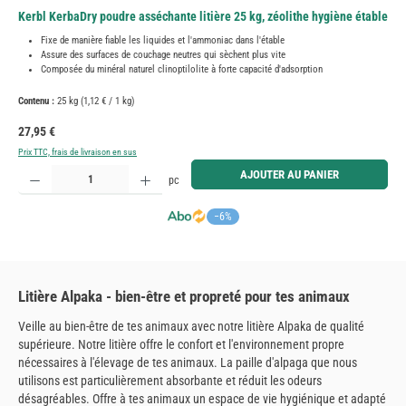
Kerbl KerbaDry poudre asséchante litière 25 kg, zéolithe hygiène étable
Fixe de manière fiable les liquides et l'ammoniac dans l'étable
Assure des surfaces de couchage neutres qui sèchent plus vite
Composée du minéral naturel clinoptilolite à forte capacité d'adsorption
Contenu :
25 kg
(1,12 € / 1 kg)
Prix régulier :
27,95 €
Prix TTC, frais de livraison en sus
Quantité de produit : Entrez la quantité souhaitée ou utilisez les boutons pour augmenter ou diminue
AJOUTER AU PANIER
pc
−6%
Litière Alpaka - bien-être et propreté pour tes animaux
Veille au bien-être de tes animaux avec notre litière Alpaka de qualité
supérieure. Notre litière offre le confort et l'environnement propre
nécessaires à l'élevage de tes animaux. La paille d'alpaga que nous
utilisons est particulièrement absorbante et réduit les odeurs
désagréables. Offre à tes animaux un espace de vie hygiénique et adapté