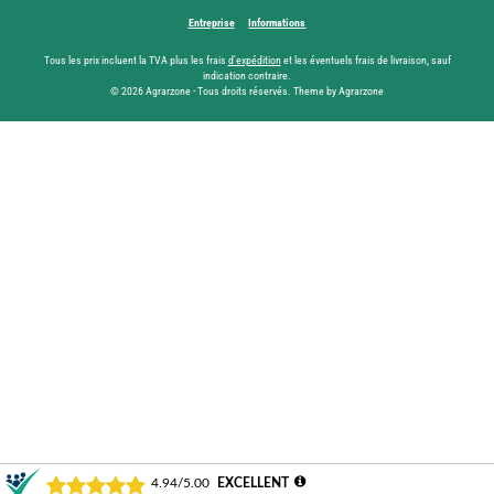
Entreprise
Informations
Tous les prix incluent la TVA plus les frais
d'expédition
et les éventuels frais de livraison, sauf
indication contraire.
© 2026 Agrarzone - Tous droits réservés. Theme by Agrarzone