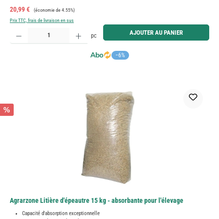
Prix de vente :
Prix régulier :
20,99 €
(économie de 4.55%)
Prix TTC, frais de livraison en sus
Quantité de produit : Entrez la quantité souhaitée ou utilisez les boutons pour augmenter ou diminue
AJOUTER AU PANIER
pc
−6%
%
Agrarzone Litière d'épeautre 15 kg - absorbante pour l'élevage
Capacité d'absorption exceptionnelle