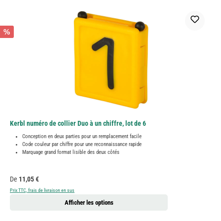
%
Kerbl numéro de collier Duo à un chiffre, lot de 6
Conception en deux parties pour un remplacement facile
Code couleur par chiffre pour une reconnaissance rapide
Marquage grand format lisible des deux côtés
Prix régulier :
De
11,05 €
Prix TTC, frais de livraison en sus
Afficher les options