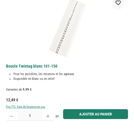
Boucle Twintag blanc 101-150
Pour les porcelets, les moutons et les agneaux
Disponible en blanc ou en relief
Variantes de
9,99 €
Prix régulier :
12,49 €
Prix TTC, frais de livraison en sus
Quantité de produit : Entrez la quantité souhaitée ou utilisez les boutons pour augmenter ou diminue
AJOUTER AU PANIER
pc