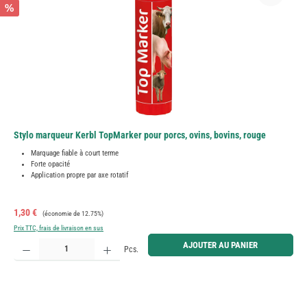
%
Stylo marqueur Kerbl TopMarker pour porcs, ovins, bovins, rouge
Marquage fiable à court terme
Forte opacité
Application propre par axe rotatif
Prix de vente :
Prix régulier :
1,30 €
(économie de 12.75%)
Prix TTC, frais de livraison en sus
Quantité de produit : Entrez la quantité souhaitée ou utilisez les boutons pour augmenter ou diminue
AJOUTER AU PANIER
Pcs.