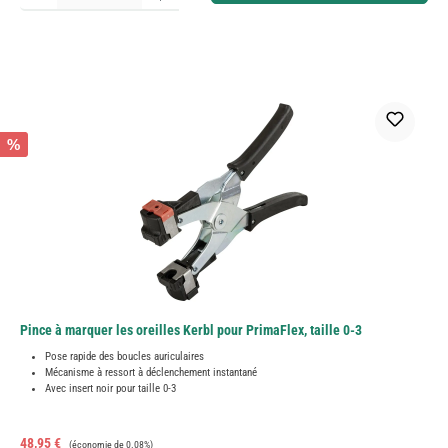
%
Pince à marquer les oreilles Kerbl pour PrimaFlex, taille 0-3
Pose rapide des boucles auriculaires
Mécanisme à ressort à déclenchement instantané
Avec insert noir pour taille 0-3
Prix de vente :
Prix régulier :
48,95 €
(économie de 0.08%)