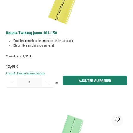
Boucle Twintag jaune 101-150
Pour les porcelets, les moutons et les agneaux
Disponible en blanc ou en relief
Variantes de
9,99 €
Prix régulier :
12,49 €
Prix TTC, frais de livraison en sus
Quantité de produit : Entrez la quantité souhaitée ou utilisez les boutons pour augmenter ou diminue
AJOUTER AU PANIER
pc