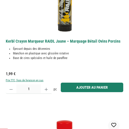
Kerbl Crayon Marqueur RAIDL Jaune – Marquage Bétail Ovins Porcins
Éprouvé depuis des décennies
Manchon en plastique avec glissière rotative
Base de cires spéciales et huile de paraffine
Prix régulier :
1,99 €
Prix TTC, frais de livraison en sus
Quantité de produit : Entrez la quantité souhaitée ou utilisez les boutons pour augmenter ou diminue
AJOUTER AU PANIER
pc