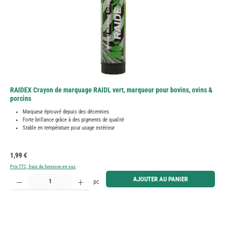
RAIDEX Crayon de marquage RAIDL vert, marqueur pour bovins, ovins &
porcins
Marqueur éprouvé depuis des décennies
Forte brillance grâce à des pigments de qualité
Stable en température pour usage extérieur
Prix régulier :
1,99 €
Prix TTC, frais de livraison en sus
Quantité de produit : Entrez la quantité souhaitée ou utilisez les boutons pour augmenter ou diminue
AJOUTER AU PANIER
pc