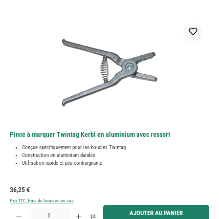
Pince à marquer Twintag Kerbl en aluminium avec ressort
Conçue spécifiquement pour les boucles Twintag
Construction en aluminium durable
Utilisation rapide et peu contraignante
Prix régulier :
36,25 €
Prix TTC, frais de livraison en sus
Quantité de produit : Entrez la quantité souhaitée ou utilisez les boutons pour augmenter ou diminue
AJOUTER AU PANIER
pc