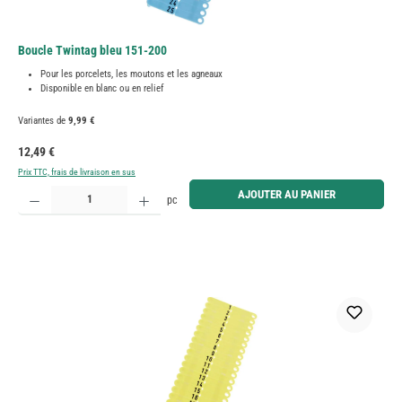
Boucle Twintag bleu 151-200
Pour les porcelets, les moutons et les agneaux
Disponible en blanc ou en relief
Variantes de
9,99 €
Prix régulier :
12,49 €
Prix TTC, frais de livraison en sus
Quantité de produit : Entrez la quantité souhaitée ou utilisez les boutons pour augmenter ou diminue
AJOUTER AU PANIER
pc