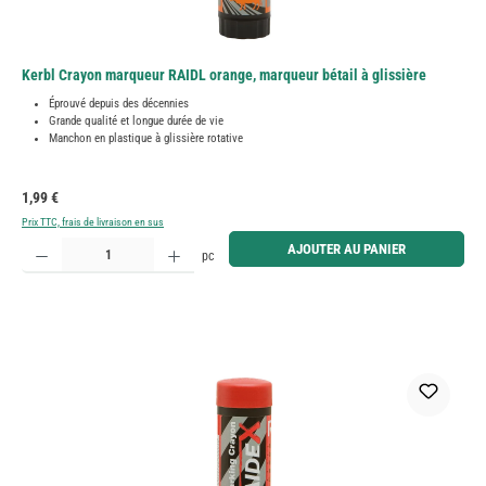
Kerbl Crayon marqueur RAIDL orange, marqueur bétail à glissière
Éprouvé depuis des décennies
Grande qualité et longue durée de vie
Manchon en plastique à glissière rotative
Prix régulier :
1,99 €
Prix TTC, frais de livraison en sus
Quantité de produit : Entrez la quantité souhaitée ou utilisez les boutons pour augmenter ou diminue
AJOUTER AU PANIER
pc