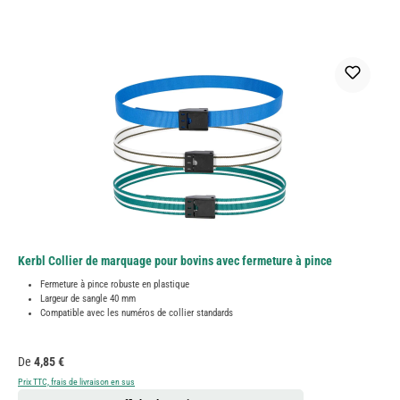
Kerbl Collier de marquage pour bovins avec fermeture à pince
Fermeture à pince robuste en plastique
Largeur de sangle 40 mm
Compatible avec les numéros de collier standards
Prix régulier :
De
4,85 €
Prix TTC, frais de livraison en sus