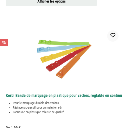
Afficher les options
%
Kerbl Bande de marquage en plastique pour vaches, réglable en continu
Pour le marquage durable des vaches
Réglage progressif pour un maintien sûr
Fabriquée en plastique robuste de qualité
Prix régulier :
De
1,99 €