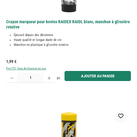
Crayon marqueur pour bovins RAIDEX RAIDL blanc, manchon à glissière
rotative
Éprouvé depuis des décennies
Haute qualité et longue durée de vie
Manchon en plastique à glissière rotative
Prix régulier :
1,99 €
Prix TTC, frais de livraison en sus
Quantité de produit : Entrez la quantité souhaitée ou utilisez les boutons pour augmenter ou diminue
AJOUTER AU PANIER
pc