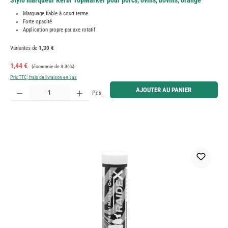
Stylo marqueur Kerbl TopMarker pour porcs, ovins, bovins, orange
Marquage fiable à court terme
Forte opacité
Application propre par axe rotatif
Variantes de
1,30 €
Prix de vente :
Prix régulier :
1,44 €
(économie de 3.36%)
Prix TTC, frais de livraison en sus
Quantité de produit : Entrez la quantité souhaitée ou utilisez les boutons pour augmenter ou diminue
AJOUTER AU PANIER
Pcs.