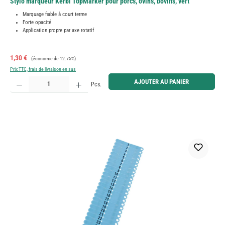
Stylo marqueur Kerbl TopMarker pour porcs, ovins, bovins, vert
Marquage fiable à court terme
Forte opacité
Application propre par axe rotatif
Prix de vente :
Prix régulier :
1,30 €
(économie de 12.75%)
Prix TTC, frais de livraison en sus
Quantité de produit : Entrez la quantité souhaitée ou utilisez les boutons pour augmenter ou diminue
AJOUTER AU PANIER
Pcs.