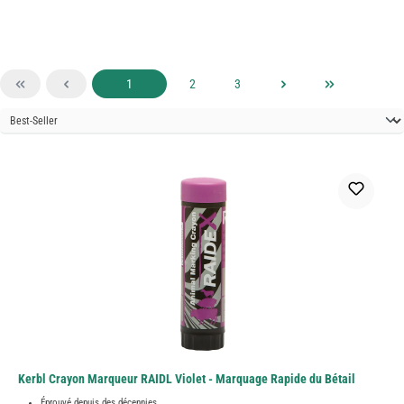
Page
Page
Page
1
2
3
Kerbl Crayon Marqueur RAIDL Violet - Marquage Rapide du Bétail
Éprouvé depuis des décennies