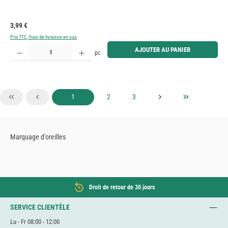
Prix régulier :
3,99 €
Prix TTC, frais de livraison en sus
Quantité de produit : Entrez la quantité souhaitée ou utilisez les boutons pour augmenter ou diminue
AJOUTER AU PANIER
pc
Page
Page
Page
1
2
3
Marquage d'oreilles
Droit de retour de 30 jours
SERVICE CLIENTÈLE
Lu - Fr 08:00 - 12:00