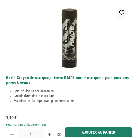
Kerbl Crayon de marquage bovin RAIDL noir – marqueur pour moutons,
porcs & veaux
Éprouvé depuis des décennies
Grande durée de vie et qualité
Manchon en plastique avec glissière rotative
Prix régulier :
1,99 €
Prix TTC, frais de livraison en sus
Quantité de produit : Entrez la quantité souhaitée ou utilisez les boutons pour augmenter ou diminue
AJOUTER AU PANIER
pc