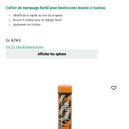
Collier de marquage Kerbl pour bovins avec boucle à rouleau
Identification rapide au sein du troupeau
Boucle à rouleau pour un réglage facile
Ajustement en continu
Prix régulier :
De
4,74 €
Prix TTC, frais de livraison en sus
Afficher les options