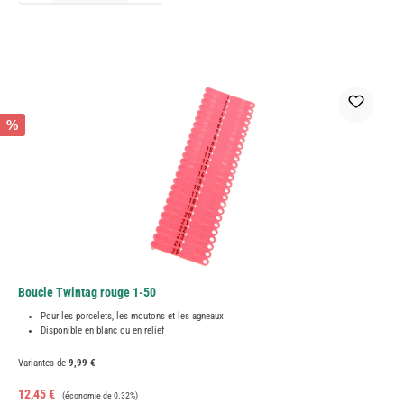
%
Boucle Twintag rouge 1-50
Pour les porcelets, les moutons et les agneaux
Disponible en blanc ou en relief
Variantes de
9,99 €
Prix de vente :
Prix régulier :
12,45 €
(économie de 0.32%)