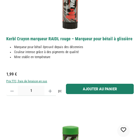
Kerbl Crayon marqueur RAIDL rouge – Marqueur pour bétail à glissière
Marqueur pour bétail éprouvé depuis des décennies
Couleur intense grâce à des pigments de qualité
Mine stable en température
Prix régulier :
1,99 €
Prix TTC, frais de livraison en sus
Quantité de produit : Entrez la quantité souhaitée ou utilisez les boutons pour augmenter ou diminue
AJOUTER AU PANIER
pc