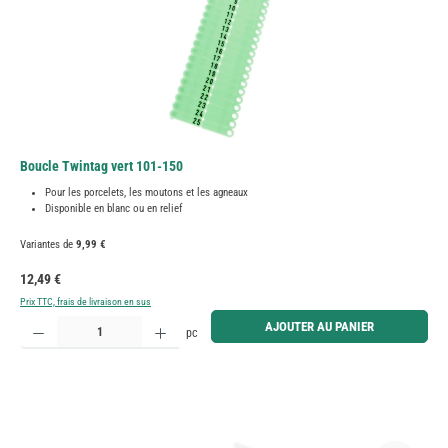
Boucle Twintag vert 101-150
Pour les porcelets, les moutons et les agneaux
Disponible en blanc ou en relief
Variantes de
9,99 €
Prix régulier :
12,49 €
Prix TTC, frais de livraison en sus
Quantité de produit : Entrez la quantité souhaitée ou utilisez les boutons pour augmenter ou diminue
AJOUTER AU PANIER
pc