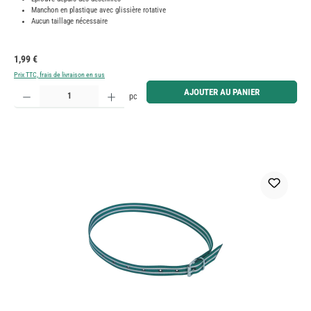
Manchon en plastique avec glissière rotative
Aucun taillage nécessaire
Prix régulier :
1,99 €
Prix TTC, frais de livraison en sus
Quantité de produit : Entrez la quantité souhaitée ou utilisez les boutons pour augmenter ou diminue
AJOUTER AU PANIER
pc